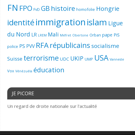
FN
FPO
histoire
GB
Hongrie
FvD
homofolie
immigration
islam
identité
Ligue
du Nord
Mali
LR
pape
PiS
Orban
LREM
Méfret
Obertone
RFA
républicains
socialisme
PS
PVV
police
USA
terrorisme
UKIP
Suisse
UDC
UMP
Vanneste
éducation
Vox
Vénézuéla
JE PICORE
Un regard de droite nationale sur l'actualité