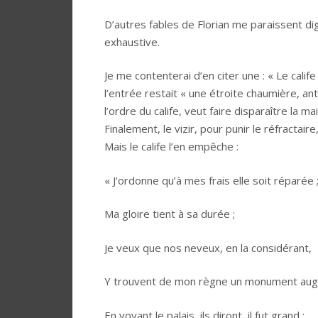
D’autres fables de Florian me paraissent dig
exhaustive.
Je me contenterai d’en citer une : « Le calife
l’entrée restait « une étroite chaumière, ant
l’ordre du calife, veut faire disparaître la ma
Finalement, le vizir, pour punir le réfractai
Mais le calife l’en empêche :
« J’ordonne qu’à mes frais elle soit réparée 
Ma gloire tient à sa durée ;
Je veux que nos neveux, en la considérant,
Y trouvent de mon règne un monument aug
En voyant le palais, ils diront, il fut grand ;