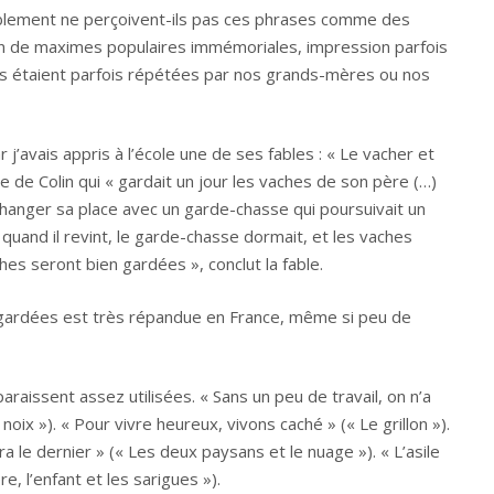
robablement ne perçoivent-ils pas ces phrases comme des
n de maximes populaires immémoriales, impression parfois
us étaient parfois répétées par nos grands-mères ou nos
r j’avais appris à l’école une de ses fables : « Le vacher et
re de Colin qui « gardait un jour les vaches de son père (…)
’échanger sa place avec un garde-chasse qui poursuivait un
et quand il revint, le garde-chasse dormait, et les vaches
hes seront bien gardées », conclut la fable.
n gardées est très répandue en France, même si peu de
raissent assez utilisées. « Sans un peu de travail, on n’a
 noix »). « Pour vivre heureux, vivons caché » (« Le grillon »).
 rira le dernier » (« Les deux paysans et le nuage »). « L’asile
e, l’enfant et les sarigues »).