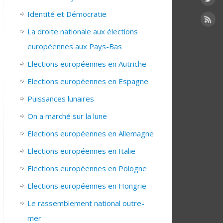
Identité et Démocratie
La droite nationale aux élections
européennes aux Pays-Bas
Elections européennes en Autriche
Elections européennes en Espagne
Puissances lunaires
On a marché sur la lune
Elections européennes en Allemagne
Elections européennes en Italie
Elections européennes en Pologne
Elections européennes en Hongrie
Le rassemblement national outre-
mer