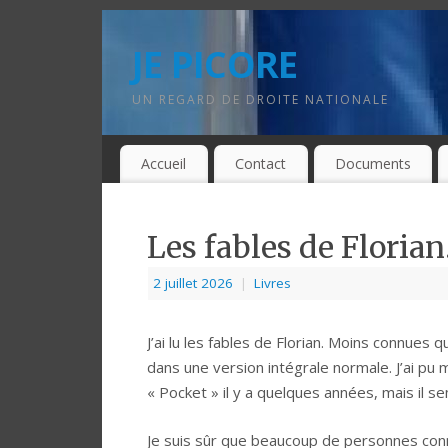
JE PICORE
UN REGARD DE DROITE NATIONALE
Accueil
Contact
Documents
Les fables de Florian
2 juillet 2026
|
Livres
J’ai lu les fables de Florian. Moins connues q
dans une version intégrale normale. J’ai pu m
« Pocket » il y a quelques années, mais il 
Je suis sûr que beaucoup de personnes conn