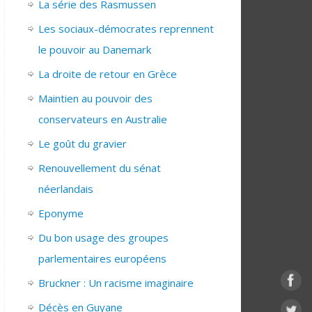
La série des Rasmussen
Les sociaux-démocrates reprennent
le pouvoir au Danemark
La droite de retour en Grèce
Maintien au pouvoir des
conservateurs en Australie
Le goût du gravier
Renouvellement du sénat
néerlandais
Eponyme
Du bon usage des groupes
parlementaires européens
Bruckner : Un racisme imaginaire
Décès en Guyane