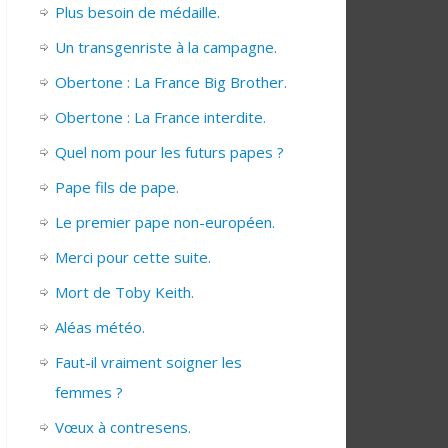
Plus besoin de médaille.
Un transgenriste à la campagne.
Obertone : La France Big Brother.
Obertone : La France interdite.
Quel nom pour les futurs papes ?
Pape fils de pape.
Le premier pape non-européen.
Merci pour cette suite.
Mort de Toby Keith.
Aléas météo.
Faut-il vraiment soigner les
femmes ?
Vœux à contresens.