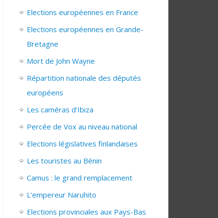
Elections européennes en France
Elections européennes en Grande-
Bretagne
Mort de John Wayne
Répartition nationale des députés
européens
Les caméras d’Ibiza
Percée de Vox au niveau national
Elections législatives finlandaises
Les touristes au Bénin
Camus : le grand remplacement
L’empereur Naruhito
Elections provinciales aux Pays-Bas