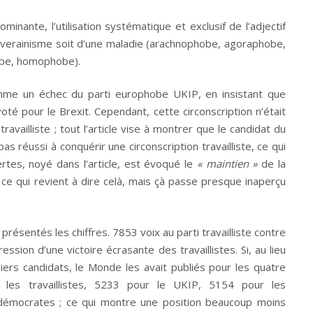
inante, l’utilisation systématique et exclusif de l’adjectif
ouverainisme soit d’une maladie (arachnophobe, agoraphobe,
hobe, homophobe).
omme un échec du parti europhobe UKIP, en insistant que
oté pour le Brexit. Cependant, cette circonscription n’était
ravailliste ; tout l’article vise à montrer que le candidat du
 pas réussi à conquérir une circonscription travailliste, ce qui
tes, noyé dans l’article, est évoqué le
« maintien »
de la
, ce qui revient à dire celà, mais çà passe presque inaperçu
résentés les chiffres. 7853 voix au parti travailliste contre
ssion d’une victoire écrasante des travaillistes. Si, au lieu
iers candidats, le Monde les avait publiés pour les quatre
 les travaillistes, 5233 pour le UKIP, 5154 pour les
-démocrates ; ce qui montre une position beaucoup moins