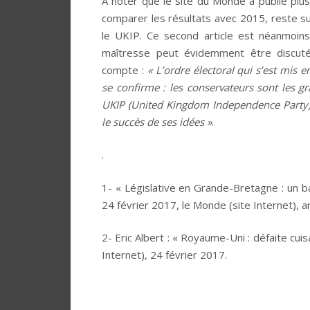
A noter que le site du Monde a publié plus
comparer les résultats avec 2015, reste su
le UKIP. Ce second article est néanmoins
maîtresse peut évidemment être discuté
compte :
« L’ordre électoral qui s’est mis
se confirme : les conservateurs sont les gra
UKIP (United Kingdom Independence Party),
le succès de ses
idées »
.
.
1- « Législative en Grande-Bretagne : un b
24 février 2017, le Monde (site Internet), ar
2- Eric Albert : « Royaume-Uni : défaite cuis
Internet), 24 février 2017.