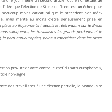
 tard le jour-même un second article
qui, en omettant de
r l’idée que l’élection de Stoke-on-Trent est un échec pour
 beaucoup moins caricatural que le précédent. Son idée-
e, mais mérite au moins d’être sérieusement prise en
 en place au Royaume-Uni depuis le
référendum sur le Brexit
nds vainqueurs, les travaillistes les grands perdants, et le
 le parti anti-européen, peine à
concrétiser
dans les urnes
astion pro-Brexit vote contre le chef du parti europhobe »,
ticle non-signé.
ante des travaillistes à une élection partielle, le Monde (site