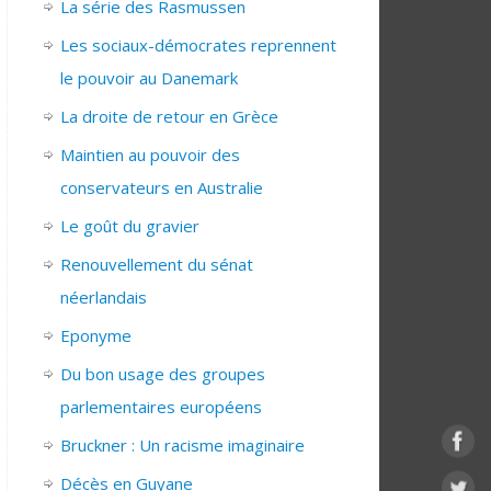
La série des Rasmussen
Les sociaux-démocrates reprennent
le pouvoir au Danemark
La droite de retour en Grèce
Maintien au pouvoir des
conservateurs en Australie
Le goût du gravier
Renouvellement du sénat
néerlandais
Eponyme
Du bon usage des groupes
parlementaires européens
Bruckner : Un racisme imaginaire
Décès en Guyane