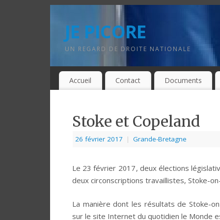
JE PICORE
UN REGARD DE DROITE NATIONALE
Accueil
Contact
Documents
Stoke et Copeland
26 février 2017
|
Grande-Bretagne
Le 23 février 2017, deux élections législat
deux circonscriptions travaillistes, Stoke-o
La manière dont les résultats de Stoke-o
sur le site Internet du quotidien le Monde 