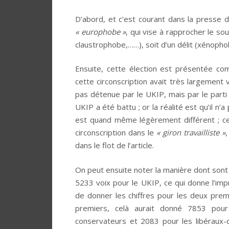
D’abord, et c’est courant dans la presse dom
« europhobe »
, qui vise à rapprocher le s
claustrophobe,……), soit d’un délit (xénop
Ensuite, cette élection est présentée c
cette circonscription avait très largement v
pas détenue par le UKIP, mais par le parti t
UKIP a été battu ; or la réalité est qu’il n’a
est quand même légèrement différent ; cer
circonscription dans le
« giron travailliste »
dans le flot de l’article.
On peut ensuite noter la manière dont sont p
5233 voix pour le UKIP, ce qui donne l’impre
de donner les chiffres pour les deux prem
premiers, celà aurait donné 7853 pour
conservateurs et 2083 pour les libéraux