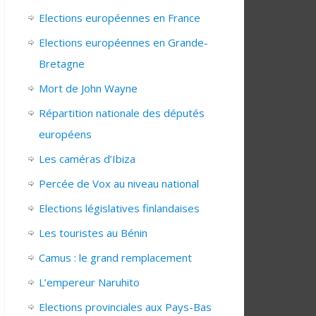
Elections européennes en France
Elections européennes en Grande-
Bretagne
Mort de John Wayne
Répartition nationale des députés
européens
Les caméras d’Ibiza
Percée de Vox au niveau national
Elections législatives finlandaises
Les touristes au Bénin
Camus : le grand remplacement
L’empereur Naruhito
Elections provinciales aux Pays-Bas