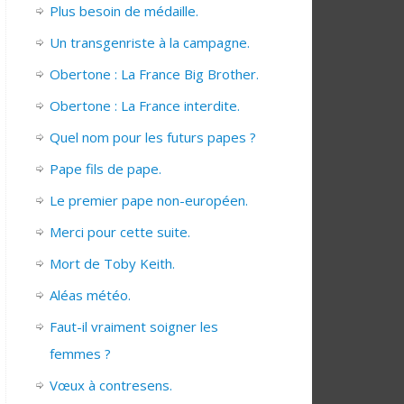
Plus besoin de médaille.
Un transgenriste à la campagne.
Obertone : La France Big Brother.
Obertone : La France interdite.
Quel nom pour les futurs papes ?
Pape fils de pape.
Le premier pape non-européen.
Merci pour cette suite.
Mort de Toby Keith.
Aléas météo.
Faut-il vraiment soigner les
femmes ?
Vœux à contresens.