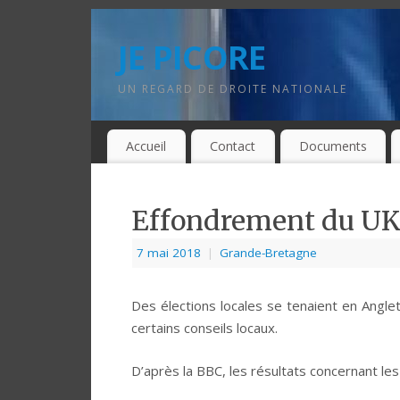
JE PICORE
UN REGARD DE DROITE NATIONALE
Accueil
Contact
Documents
Effondrement du UK
7 mai 2018
|
Grande-Bretagne
Des élections locales se tenaient en Angle
certains conseils locaux.
D’après la BBC, les résultats concernant les 