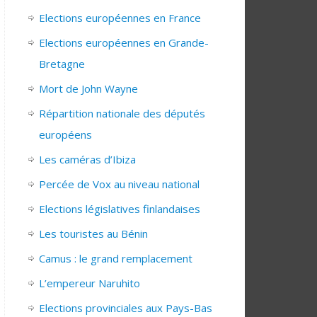
Elections européennes en France
Elections européennes en Grande-
Bretagne
Mort de John Wayne
Répartition nationale des députés
européens
Les caméras d’Ibiza
Percée de Vox au niveau national
Elections législatives finlandaises
Les touristes au Bénin
Camus : le grand remplacement
L’empereur Naruhito
Elections provinciales aux Pays-Bas