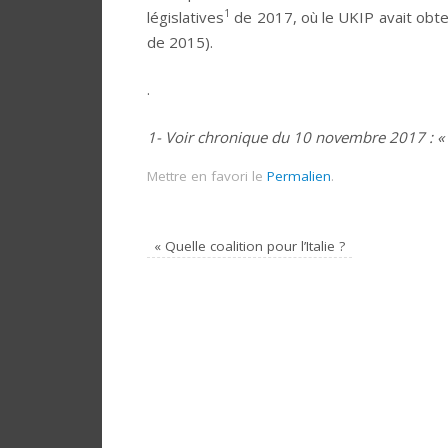
1
législatives
de 2017, où le UKIP avait obt
de 2015).
.
1- Voir chronique du 10 novembre 2017 : « 
Mettre en favori le
Permalien
.
«
Quelle coalition pour l’Italie ?