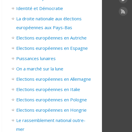
Identité et Démocratie
La droite nationale aux élections
européennes aux Pays-Bas
Elections européennes en Autriche
Elections européennes en Espagne
Puissances lunaires
On a marché sur la lune
Elections européennes en Allemagne
Elections européennes en Italie
Elections européennes en Pologne
Elections européennes en Hongrie
Le rassemblement national outre-
mer