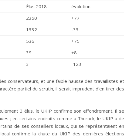
Élus 2018
évolution
2350
+77
1332
-33
536
+75
39
+8
3
-123
es conservateurs, et une faible hausse des travaillistes et
ctère partiel du scrutin, il serait imprudent d’en tirer des
eulement 3 élus, le UKIP confirme son effondrement. Il se
enues ; en certains endroits comme à Thurock, le UKIP a de
ertains de ses conseillers locaux, qui se représentaient en
 local confirme la chute du UKIP des dernières élections