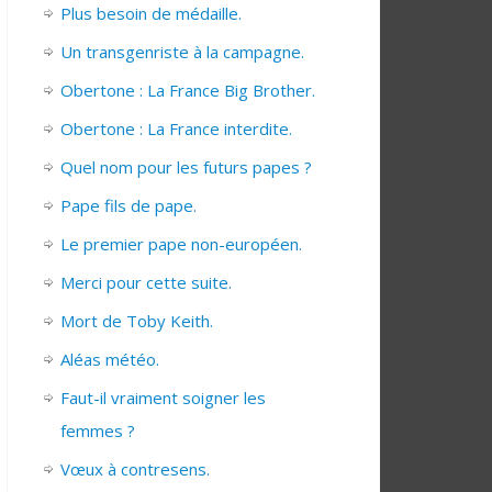
Plus besoin de médaille.
Un transgenriste à la campagne.
Obertone : La France Big Brother.
Obertone : La France interdite.
Quel nom pour les futurs papes ?
Pape fils de pape.
Le premier pape non-européen.
Merci pour cette suite.
Mort de Toby Keith.
Aléas météo.
Faut-il vraiment soigner les
femmes ?
Vœux à contresens.