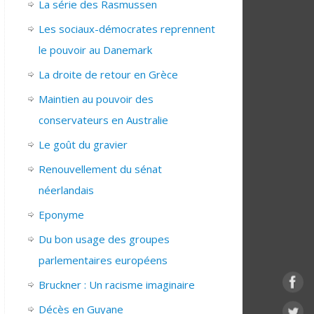
La série des Rasmussen
Les sociaux-démocrates reprennent
le pouvoir au Danemark
La droite de retour en Grèce
Maintien au pouvoir des
conservateurs en Australie
Le goût du gravier
Renouvellement du sénat
néerlandais
Eponyme
Du bon usage des groupes
parlementaires européens
Bruckner : Un racisme imaginaire
Décès en Guyane